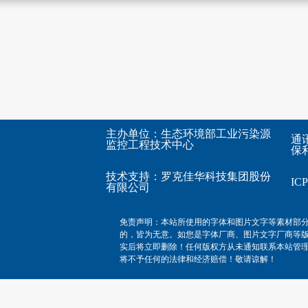
主办单位：生态环境部工业污染源
通
监控工程技术中心
保利
技术支持：
罗克佳华科技集团股份
I
有限公司
免责声明：本站所使用的字体和图片文字等素材部
的，皆为无意。如您是字体厂商、图片文字厂商等
实后将立即删除！任何版权方从未通知联系本站管
将不予任何的法律和经济赔偿！敬请谅解！