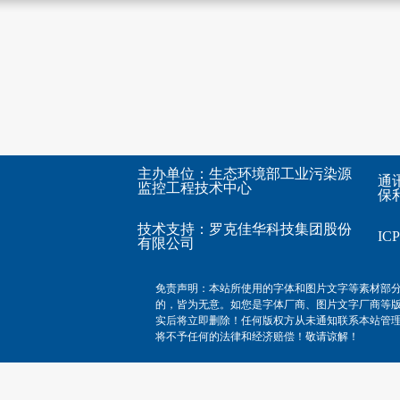
主办单位：生态环境部工业污染源
通
监控工程技术中心
保利
技术支持：
罗克佳华科技集团股份
I
有限公司
免责声明：本站所使用的字体和图片文字等素材部
的，皆为无意。如您是字体厂商、图片文字厂商等
实后将立即删除！任何版权方从未通知联系本站管
将不予任何的法律和经济赔偿！敬请谅解！