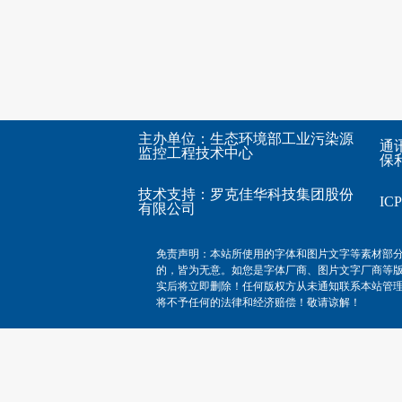
主办单位：生态环境部工业污染源
通
监控工程技术中心
保利
技术支持：
罗克佳华科技集团股份
I
有限公司
免责声明：本站所使用的字体和图片文字等素材部
的，皆为无意。如您是字体厂商、图片文字厂商等
实后将立即删除！任何版权方从未通知联系本站管
将不予任何的法律和经济赔偿！敬请谅解！