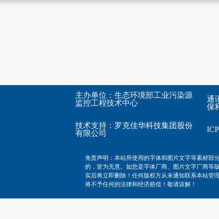
主办单位：生态环境部工业污染源
通
监控工程技术中心
保利
技术支持：
罗克佳华科技集团股份
I
有限公司
免责声明：本站所使用的字体和图片文字等素材部
的，皆为无意。如您是字体厂商、图片文字厂商等
实后将立即删除！任何版权方从未通知联系本站管
将不予任何的法律和经济赔偿！敬请谅解！