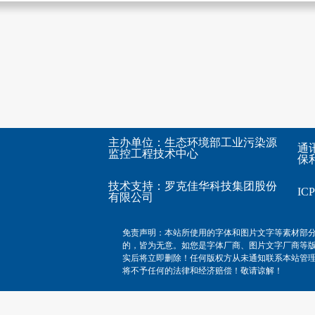
主办单位：生态环境部工业污染源
通
监控工程技术中心
保利
技术支持：
罗克佳华科技集团股份
I
有限公司
免责声明：本站所使用的字体和图片文字等素材部
的，皆为无意。如您是字体厂商、图片文字厂商等
实后将立即删除！任何版权方从未通知联系本站管
将不予任何的法律和经济赔偿！敬请谅解！