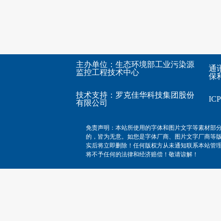
主办单位：生态环境部工业污染源
通
监控工程技术中心
保利
技术支持：
罗克佳华科技集团股份
I
有限公司
免责声明：本站所使用的字体和图片文字等素材部
的，皆为无意。如您是字体厂商、图片文字厂商等
实后将立即删除！任何版权方从未通知联系本站管
将不予任何的法律和经济赔偿！敬请谅解！