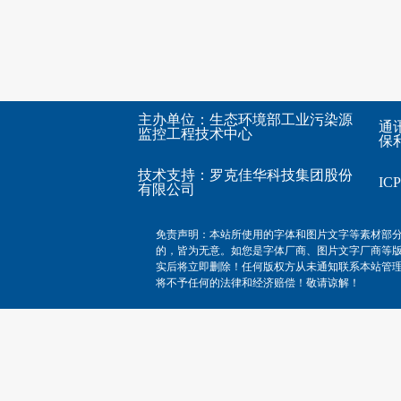
主办单位：生态环境部工业污染源
通
监控工程技术中心
保利
技术支持：
罗克佳华科技集团股份
I
有限公司
免责声明：本站所使用的字体和图片文字等素材部
的，皆为无意。如您是字体厂商、图片文字厂商等
实后将立即删除！任何版权方从未通知联系本站管
将不予任何的法律和经济赔偿！敬请谅解！