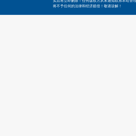
实后将立即删除！任何版权方从未通知联系本站管
将不予任何的法律和经济赔偿！敬请谅解！