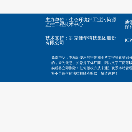
主办单位：生态环境部工业污染源
通
监控工程技术中心
保利
技术支持：
罗克佳华科技集团股份
I
有限公司
免责声明：本站所使用的字体和图片文字等素材部
的，皆为无意。如您是字体厂商、图片文字厂商等
实后将立即删除！任何版权方从未通知联系本站管
将不予任何的法律和经济赔偿！敬请谅解！