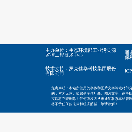
主办单位：生态环境部工业污染源
通
监控工程技术中心
保利
技术支持：
罗克佳华科技集团股份
I
有限公司
免责声明：本站所使用的字体和图片文字等素材部
的，皆为无意。如您是字体厂商、图片文字厂商等
实后将立即删除！任何版权方从未通知联系本站管
将不予任何的法律和经济赔偿！敬请谅解！