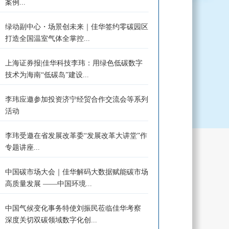
案例...
绿动副中心・场景创未来｜佳华签约零碳园区
打造全国温室气体全掌控...
上海证券报|佳华科技李玮：用绿色低碳数字
技术为海南“低碳岛”建设...
李玮应邀参加投资济宁经贸合作交流会等系列
活动
李玮受邀在省发展改革委“发展改革大讲堂”作
专题讲座...
中国碳市场大会｜佳华解码大数据赋能碳市场
高质量发展 ——中国环境...
中国气候变化事务特使刘振民莅临佳华考察
深度关切双碳领域数字化创...