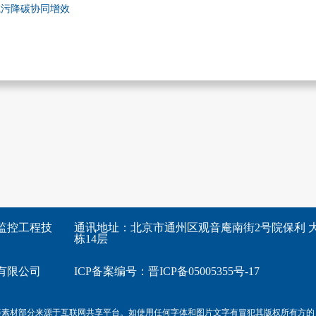
减污降碳协同增效
监控工程技
通讯地址：北京市通州区观音庵南街2号院保利 大
栋14层
有限公司
ICP备案编号：
晋ICP备05005355号-17
等素材部分来源于互联网共享平台。如使用任何字体和图片文字有冒犯其版权所有方的