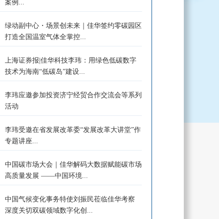
案例...
绿动副中心・场景创未来｜佳华签约零碳园区
打造全国温室气体全掌控...
上海证券报|佳华科技李玮：用绿色低碳数字
技术为海南“低碳岛”建设...
李玮应邀参加投资济宁经贸合作交流会等系列
活动
李玮受邀在省发展改革委“发展改革大讲堂”作
专题讲座...
中国碳市场大会｜佳华解码大数据赋能碳市场
高质量发展 ——中国环境...
中国气候变化事务特使刘振民莅临佳华考察
深度关切双碳领域数字化创...