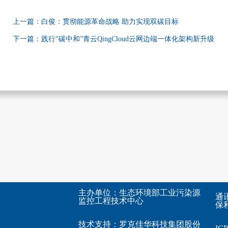
上一篇：白俊：贯彻能源革命战略 助力实现双碳目标
下一篇：践行“碳中和”青云QingCloud云网边端一体化架构新升级
主办单位：生态环境部工业污染源
通
监控工程技术中心
保利
技术支持：
罗克佳华科技集团股份