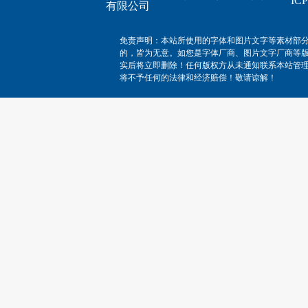
I
有限公司
免责声明：本站所使用的字体和图片文字等素材部
的，皆为无意。如您是字体厂商、图片文字厂商等
实后将立即删除！任何版权方从未通知联系本站管
将不予任何的法律和经济赔偿！敬请谅解！