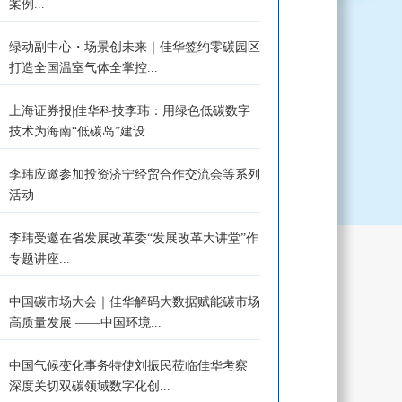
案例...
绿动副中心・场景创未来｜佳华签约零碳园区
打造全国温室气体全掌控...
上海证券报|佳华科技李玮：用绿色低碳数字
技术为海南“低碳岛”建设...
李玮应邀参加投资济宁经贸合作交流会等系列
活动
李玮受邀在省发展改革委“发展改革大讲堂”作
专题讲座...
中国碳市场大会｜佳华解码大数据赋能碳市场
高质量发展 ——中国环境...
中国气候变化事务特使刘振民莅临佳华考察
深度关切双碳领域数字化创...