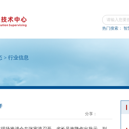
热门搜索：
智
态
>
行业信息
开
分享：
增效现场推进会在张家港召开。省长吴政隆作出批示。副