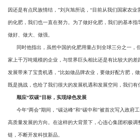
因还是有点民族情结，”刘兴旭所说，“目前从我们国家农业
的化肥，我们也一直在努力。为了做好化肥，我们的基本指
做好、做大、做强。
同时他指出，虽然中国的化肥用量占到全球三分之一，
家上千万吨规模的企业，与世界巨头相比还是有比较大的差
发展带来了宝贵机遇，
“比如做品牌农业，要做好配方肥，
既是挑战，也给了我们很大的发展机遇和发展空间，我们有
顺应
“双碳”目标，实现绿色发展
今年
“两会”期间，“碳达峰”和“碳中和”被首次写入政
高质量发展的方向。在这样的大背景下，心连心集团积极调
链，不断开发科技新品。