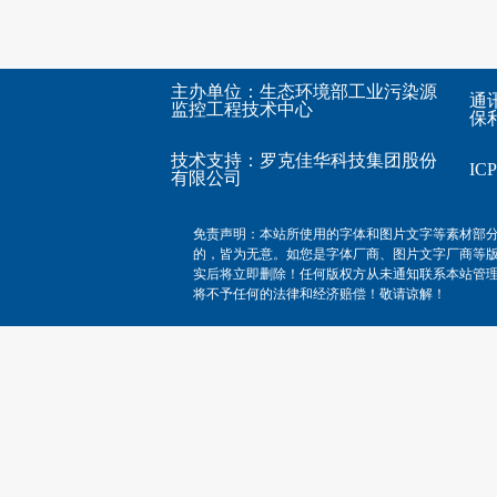
主办单位：生态环境部工业污染源
通
监控工程技术中心
保利
技术支持：
罗克佳华科技集团股份
I
有限公司
免责声明：本站所使用的字体和图片文字等素材部
的，皆为无意。如您是字体厂商、图片文字厂商等
实后将立即删除！任何版权方从未通知联系本站管
将不予任何的法律和经济赔偿！敬请谅解！