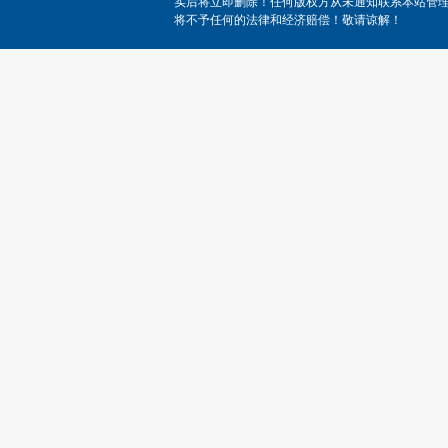
实后将立即删除！任何版权方从未通知联系本站管
将不予任何的法律和经济赔偿！敬请谅解！