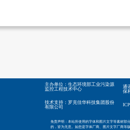
主办单位：生态环境部工业污染源
通
监控工程技术中心
保利
技术支持：
罗克佳华科技集团股份
I
有限公司
免责声明：本站所使用的字体和图片文字等素材部
的，皆为无意。如您是字体厂商、图片文字厂商等