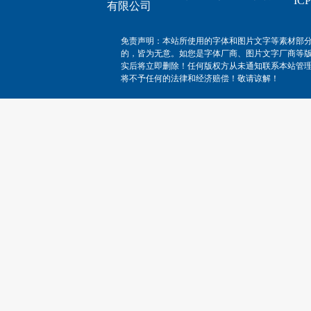
I
有限公司
免责声明：本站所使用的字体和图片文字等素材部
的，皆为无意。如您是字体厂商、图片文字厂商等
实后将立即删除！任何版权方从未通知联系本站管
将不予任何的法律和经济赔偿！敬请谅解！