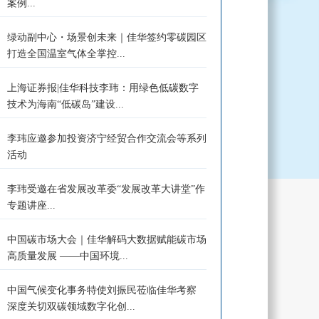
案例...
绿动副中心・场景创未来｜佳华签约零碳园区
打造全国温室气体全掌控...
上海证券报|佳华科技李玮：用绿色低碳数字
技术为海南“低碳岛”建设...
李玮应邀参加投资济宁经贸合作交流会等系列
活动
李玮受邀在省发展改革委“发展改革大讲堂”作
专题讲座...
中国碳市场大会｜佳华解码大数据赋能碳市场
高质量发展 ——中国环境...
中国气候变化事务特使刘振民莅临佳华考察
深度关切双碳领域数字化创...