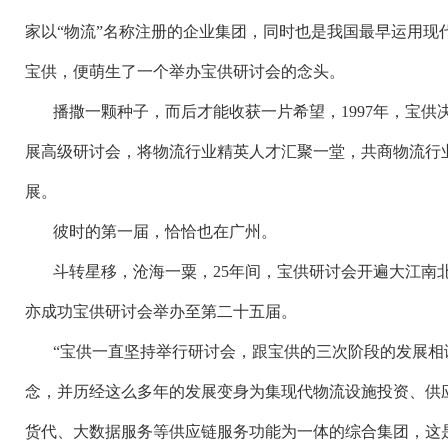
家以“物流”名称注册的企业集团，同时也是我国最早运用现
宝供，便萌生了一个举办宝供研讨会的念头。
播撒一颗种子，而后才能收获一片希望，
1997
年，宝供
展高级研讨会，将物流行业精英人才汇聚一堂，共商物流行
展。
彼时的第一届，恰恰也在广州。
斗转星移，沧海一粟，
25
年间，宝供研讨会开遍大江南
亦成功宝供研讨会举办至第二十五届。
“宝供一直坚持举行研讨会，跟宝供的三次阶段的发展相
念，并历经这么多年的发展变身为集现代物流设施投资、供
货代、大数据服务等供应链服务功能为一体的综合集团，这