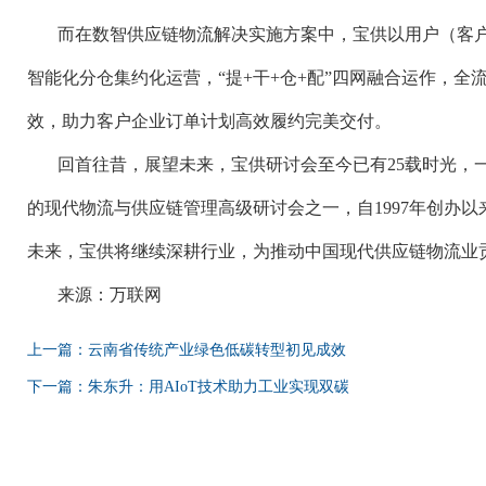
而在数智供应链物流解决实施方案中，宝供以用户（客
智能化分仓集约化运营，
“提
+
干
+
仓
+
配”四网融合运作，全
效，助力客户企业订单计划高效履约完美交付。
回首往昔，展望未来，宝供研讨会至今已有
25
载时光，
的现代物流与供应链管理高级研讨会之一，自
1997
年创办以
未来，宝供将继续深耕行业，为推动中国现代供应链物流业
来源：万联网
上一篇：云南省传统产业绿色低碳转型初见成效
下一篇：朱东升：用AIoT技术助力工业实现双碳