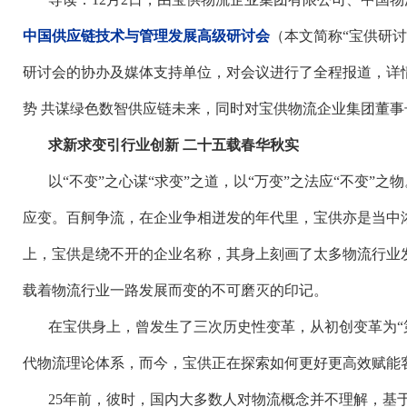
中国供应链技术与管理发展高级研讨会
（本文简称
“宝供研
研讨会的协办及媒体支持单位，对会议进行了全程报道，详
势 共谋绿色数智供应链未来，同时对宝供物流企业集团董事
求新求变引行业创新
二十五载春华秋实
以
“不变”之心谋“求变”之道，以“万变”之法应“不变”
应变。百舸争流，在企业争相迸发的年代里，宝供亦是当中
上，宝供是绕不开的企业名称，其身上刻画了太多物流行业
载着物流行业一路发展而变的不可磨灭的印记。
在宝供身上，曾发生了三次历史性变革，从初创变革为
代物流理论体系，而今，宝供正在探索如何更好更高效赋能
25
年前，彼时，国内大多数人对物流概念并不理解，基