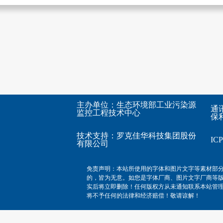
主办单位：生态环境部工业污染源
通
监控工程技术中心
保利
技术支持：
罗克佳华科技集团股份
I
有限公司
免责声明：本站所使用的字体和图片文字等素材部
的，皆为无意。如您是字体厂商、图片文字厂商等
实后将立即删除！任何版权方从未通知联系本站管
将不予任何的法律和经济赔偿！敬请谅解！