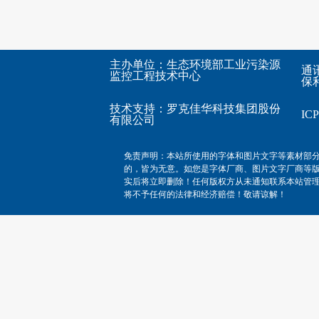
主办单位：生态环境部工业污染源
通
监控工程技术中心
保利
技术支持：
罗克佳华科技集团股份
I
有限公司
免责声明：本站所使用的字体和图片文字等素材部
的，皆为无意。如您是字体厂商、图片文字厂商等
实后将立即删除！任何版权方从未通知联系本站管
将不予任何的法律和经济赔偿！敬请谅解！