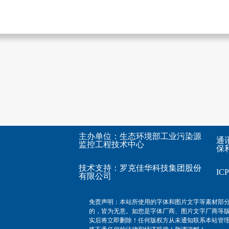
主办单位：生态环境部工业污染源
通
监控工程技术中心
保利
技术支持：
罗克佳华科技集团股份
I
有限公司
免责声明：本站所使用的字体和图片文字等素材部
的，皆为无意。如您是字体厂商、图片文字厂商等
实后将立即删除！任何版权方从未通知联系本站管