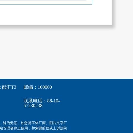
都汇T3
邮编：100000
联系电话：86-10-
57230238
，皆为无意。如您是字体厂商、图片文字厂
站管理者停止使用，并索要赔偿或上诉法院