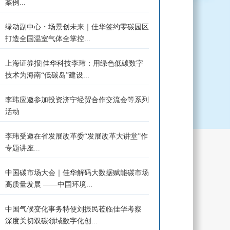
案例...
绿动副中心・场景创未来｜佳华签约零碳园区
打造全国温室气体全掌控...
上海证券报|佳华科技李玮：用绿色低碳数字
技术为海南“低碳岛”建设...
李玮应邀参加投资济宁经贸合作交流会等系列
活动
李玮受邀在省发展改革委“发展改革大讲堂”作
专题讲座...
中国碳市场大会｜佳华解码大数据赋能碳市场
高质量发展 ——中国环境...
中国气候变化事务特使刘振民莅临佳华考察
深度关切双碳领域数字化创...