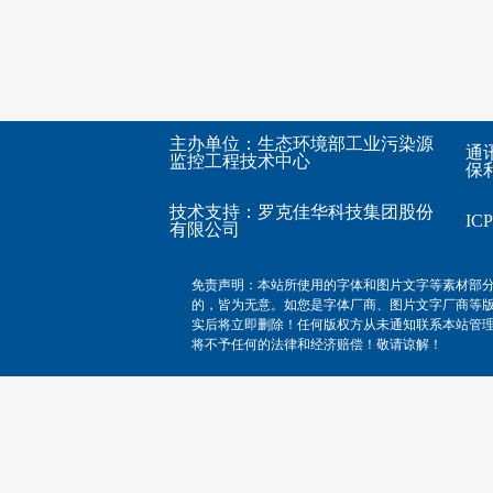
主办单位：生态环境部工业污染源
通
监控工程技术中心
保利
技术支持：
罗克佳华科技集团股份
I
有限公司
免责声明：本站所使用的字体和图片文字等素材部
的，皆为无意。如您是字体厂商、图片文字厂商等
实后将立即删除！任何版权方从未通知联系本站管
将不予任何的法律和经济赔偿！敬请谅解！