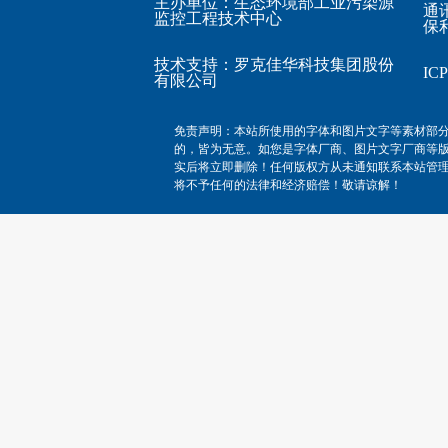
主办单位：生态环境部工业污染源
通
监控工程技术中心
保利
技术支持：
罗克佳华科技集团股份
I
有限公司
免责声明：本站所使用的字体和图片文字等素材部
的，皆为无意。如您是字体厂商、图片文字厂商等
实后将立即删除！任何版权方从未通知联系本站管
将不予任何的法律和经济赔偿！敬请谅解！