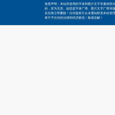
免责声明：本站所使用的字体和图片文字等素材部
的，皆为无意。如您是字体厂商、图片文字厂商等
实后将立即删除！任何版权方从未通知联系本站管
将不予任何的法律和经济赔偿！敬请谅解！