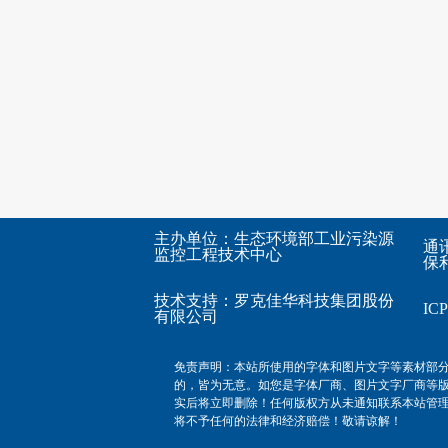
主办单位：生态环境部工业污染源
通
监控工程技术中心
保利
技术支持：
罗克佳华科技集团股份
I
有限公司
免责声明：本站所使用的字体和图片文字等素材部
的，皆为无意。如您是字体厂商、图片文字厂商等
实后将立即删除！任何版权方从未通知联系本站管
将不予任何的法律和经济赔偿！敬请谅解！