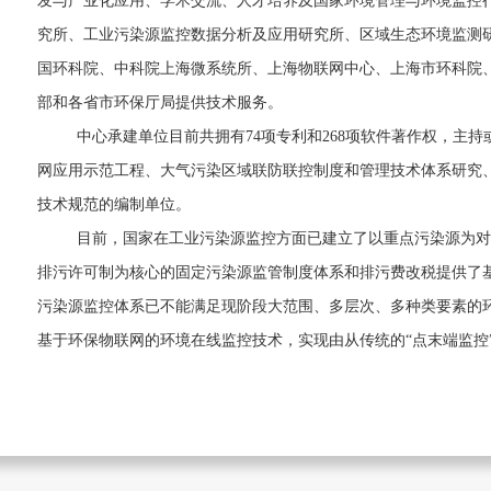
发与产业化应用、学术交流、人才培养及国家环境管理与环境监控
究所、工业污染源
监控
数据
分析及
应用研究所、区域生态环境监测
国环科院、中科院上海微系统所、上海物联网中心、上海市环科院
部和各省市环保厅局提供技术服务。
中心承建单位目前共拥有
74
项专利和
268项软件著作权，主
网应用示范工程、大气污染区域联防联控制度和管理技术体系研究、
技术规范的编制单位。
目前，国家在工业污染源监控方面已建立了以重点污染源为对
排污许可制为核心的固定污染源监管制度体系和排污费改税提供了
污染源监控体系已不能满足现阶段大范围、多层次、多种类要素的
基于环保物联网的环境在线监控技术，实现由从传统的
“点末端监